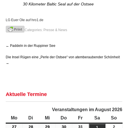
30 Kilometer Baltic Seal auf der Ostsee
LG Euer Ole auf hro1.de
Categories:
Presse & News
Post
←
Paddeln in der Ruppiner See
navigation
Die Insel Rügen eine „Perle der Ostsee“ von atemberaubender Schönheit
→
Aktuelle Termine
Veranstaltungen im August 2026
Mo
Montag
Di
Dienstag
Mi
Mittwoch
Do
Donnerstag
Fr
Freitag
Sa
Samstag
So
Sonn
27
27.
28
28.
29
29.
30
30.
31
31.
2
2.
1
1.