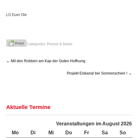
LG Euer Ole
Categories:
Presse & News
Post
←
Mit den Robben am Kap der Guten Hoffnung
navigation
Projekt Eiskanal bei Sonnenschein !
→
Aktuelle Termine
Veranstaltungen im August 2026
Mo
Montag
Di
Dienstag
Mi
Mittwoch
Do
Donnerstag
Fr
Freitag
Sa
Samstag
So
Sonn