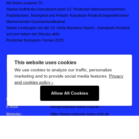
Wir feiern unseren 75.
Starker Auftritt des Kanuteams beim 23. Rostocker Warnowschwimmen
Paddelpower, Teamgeist und Pokale: Kanuteam Rostock begeistert beim
Warnemünder Drachenbootfestival
Starke Leistungen bei der 23. Hella Marathon Nacht – Kanuteam Rostock
auf und neben der Strecke aktiv
Rostocker Kanupolo-Turnier 2025
ROSTOCKER KANU-CLUB
This website uses cookies
E.V.
We use cookies to analyze our traffic, personalize
marketing and to provide social media features.
Privacy
18055 Rostock - Mühlendamm 35 b
and cookies policy ›
.
Allow All Cookies
Phone:
+493814907640
E-mail:
info@rostocker-kanu-club.de
Website:
https://www.rostocker-kanu-club.de