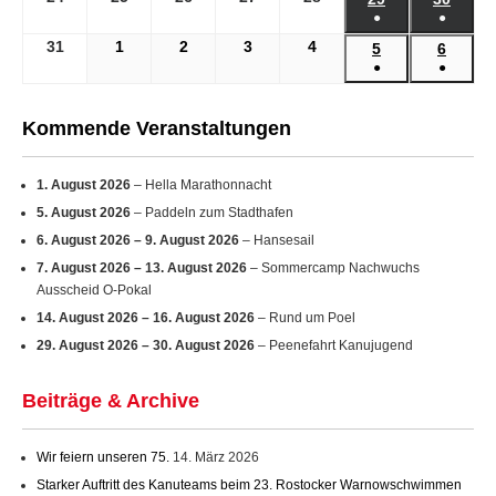
●
●
2026
2026
2026
2026
2026
2026
2026
August
August
August
August
August
August
Augu
(1
(1
2026
2026
2026
2026
2026
31
31.
1
1.
2
2.
3
3.
4
4.
2026
2026
5
5.
6
6.
Veranstaltung)
Verans
●
●
August
September
September
September
September
September
Septe
(1
(1
2026
2026
2026
2026
2026
2026
2026
Veranstaltung)
Verans
Kommende Veranstaltungen
1. August 2026
– Hella Marathonnacht
5. August 2026
– Paddeln zum Stadthafen
6. August 2026
–
9. August 2026
– Hansesail
7. August 2026
–
13. August 2026
– Sommercamp Nachwuchs
Ausscheid O-Pokal
14. August 2026
–
16. August 2026
– Rund um Poel
29. August 2026
–
30. August 2026
– Peenefahrt Kanujugend
Beiträge & Archive
Wir feiern unseren 75.
14. März 2026
Starker Auftritt des Kanuteams beim 23. Rostocker Warnowschwimmen