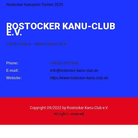
Rostocker Kanupolo-Turnier 2025
ROSTOCKER KANU-CLUB
E.V.
18055 Rostock - Mühlendamm 35 b
Phone:
+493814907640
E-mail:
info@rostocker-kanu-club.de
Website:
https://www.rostocker-kanu-club.de
Copyright 09/2022 by Rostocker Kanu-Club e.V.
All rights reserved.