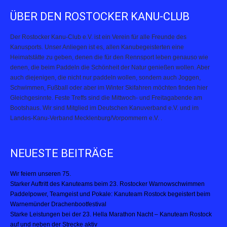
ÜBER DEN ROSTOCKER KANU-CLUB
Der Rostocker Kanu-Club e.V. ist ein Verein für alle Freunde des
Kanusports. Unser Anliegen ist es, allen Kanubegeisterten eine
Heimatstätte zu geben, denen die für den Rennsport leben genauso wie
denen, die beim Paddeln die Schönheit der Natur genießen wollen. Aber
auch diejenigen, die nicht nur paddeln wollen, sondern auch Joggen,
Schwimmen, Fußball oder aber im Winter Skifahren möchten finden hier
Gleichgesinnte. Feste Treffs sind die Mittwoch- und Freitagabende am
Bootshaus. Wir sind Mitglied im Deutschen Kanuverband e.V. und im
Landes-Kanu-Verband Mecklenburg/Vorpommern e.V. .
NEUESTE BEITRÄGE
Wir feiern unseren 75.
Starker Auftritt des Kanuteams beim 23. Rostocker Warnowschwimmen
Paddelpower, Teamgeist und Pokale: Kanuteam Rostock begeistert beim
Warnemünder Drachenbootfestival
Starke Leistungen bei der 23. Hella Marathon Nacht – Kanuteam Rostock
auf und neben der Strecke aktiv