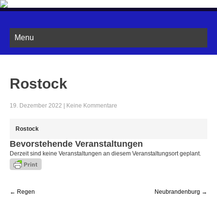
ROSTOCKER KANU CLUB
Lese mehr ... »
Menu
Rostock
19. Dezember 2022
|
Keine Kommentare
Rostock
Bevorstehende Veranstaltungen
Derzeit sind keine Veranstaltungen an diesem Veranstaltungsort geplant.
Post
←
Regen
Neubrandenburg
→
navigation