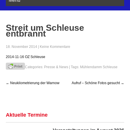
Streit um Schleuse
entbrannt
18. November 2014
|
Keine Kommentare
2014-11-16 OZ Schleuse
Categories:
Presse & News
| Tags:
Mühlendamm Schleuse
Post
←
Neukilometrierung der Warnow
Aufruf – Schöne Fotos gesucht
→
navigation
Aktuelle Termine
Veranstaltungen im August 2026