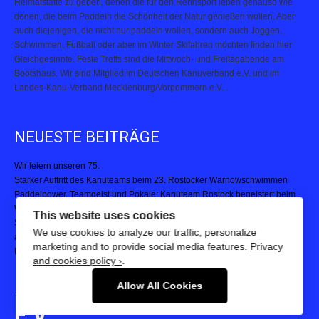
denen, die beim Paddeln die Schönheit der Natur genießen wollen. Aber
auch diejenigen, die nicht nur paddeln wollen, sondern auch Joggen,
Schwimmen, Fußball oder aber im Winter Skifahren möchten finden hier
Gleichgesinnte. Feste Treffs sind die Mittwoch- und Freitagabende am
Bootshaus. Wir sind Mitglied im Deutschen Kanuverband e.V. und im
Landes-Kanu-Verband Mecklenburg/Vorpommern e.V. .
NEUESTE BEITRÄGE
Wir feiern unseren 75.
Starker Auftritt des Kanuteams beim 23. Rostocker Warnowschwimmen
Paddelpower, Teamgeist und Pokale: Kanuteam Rostock begeistert beim
Warnemünder Drachenbootfestival
Starke Leistungen bei der 23. Hella Marathon Nacht – Kanuteam Rostock
This website uses cookies
auf und neben der Strecke aktiv
We use cookies to analyze our traffic, personalize
Rostocker Kanupolo-Turnier 2025
marketing and to provide social media features.
Privacy
and cookies policy ›
.
ROSTOCKER KANU-CLUB
Allow All Cookies
E.V.