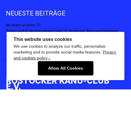
NEUESTE BEITRÄGE
Wir feiern unseren 75.
Starker Auftritt des Kanuteams beim 23. Rostocker Warnowschwimmen
Paddelpower, Teamgeist und Pokale: Kanuteam Rostock begeistert beim
Warnemünder Drachenbootfestival
This website uses cookies
Starke Leistungen bei der 23. Hella Marathon Nacht – Kanuteam Rostock
We use cookies to analyze our traffic, personalize
auf und neben der Strecke aktiv
marketing and to provide social media features.
Privacy
Rostocker Kanupolo-Turnier 2025
and cookies policy ›
.
Allow All Cookies
ROSTOCKER KANU-CLUB
E.V.
18055 Rostock - Mühlendamm 35 b
Phone:
+493814907640
E-mail:
info@rostocker-kanu-club.de
Website:
https://www.rostocker-kanu-club.de