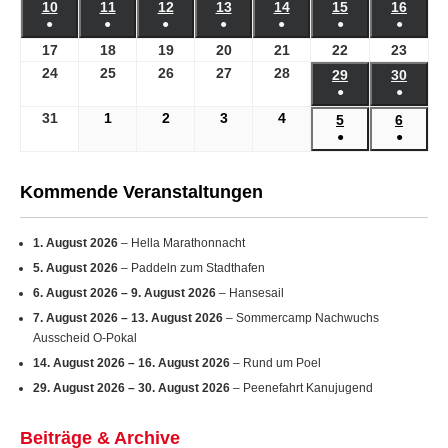
Veranstaltungen)
Veranstaltung)
Veranstaltung)
Veranstaltunge
Verans
●
●
●
●
●
●
●
August
August
August
August
August
August
Augu
(1
(1
(1
(1
(1
(1
(1
17
17.
18
18.
19
19.
20
20.
21
21.
22
22.
23
23.
2026
2026
2026
2026
2026
2026
2026
Veranstaltung)
Veranstaltung)
Veranstaltung)
Veranstaltung)
Veranstaltung)
Veranstaltung)
Verans
August
August
August
August
August
August
Augu
24
24.
25
25.
26
26.
27
27.
28
28.
29
29.
30
30.
●
●
2026
2026
2026
2026
2026
2026
2026
August
August
August
August
August
August
Augu
(1
(1
2026
2026
2026
2026
2026
31
31.
1
1.
2
2.
3
3.
4
4.
2026
2026
5
5.
6
6.
Veranstaltung)
Verans
●
●
August
September
September
September
September
September
Septe
(1
(1
2026
2026
2026
2026
2026
2026
2026
Veranstaltung)
Verans
Kommende Veranstaltungen
1. August 2026
– Hella Marathonnacht
5. August 2026
– Paddeln zum Stadthafen
6. August 2026
–
9. August 2026
– Hansesail
7. August 2026
–
13. August 2026
– Sommercamp Nachwuchs
Ausscheid O-Pokal
14. August 2026
–
16. August 2026
– Rund um Poel
29. August 2026
–
30. August 2026
– Peenefahrt Kanujugend
Beiträge & Archive