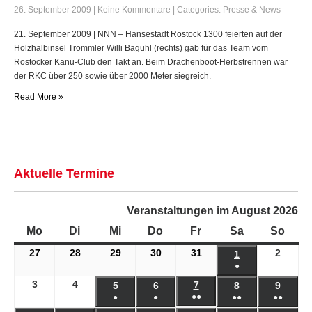
26. September 2009
|
Keine Kommentare
| Categories:
Presse & News
21. September 2009 | NNN – Hansestadt Rostock 1300 feierten auf der
Holzhalbinsel Trommler Willi Baguhl (rechts) gab für das Team vom
Rostocker Kanu-Club den Takt an. Beim Drachenboot-Herbstrennen war
der RKC über 250 sowie über 2000 Meter siegreich.
Read More »
Aktuelle Termine
Veranstaltungen im August 2026
Mo
Montag
Di
Dienstag
Mi
Mittwoch
Do
Donnerstag
Fr
Freitag
Sa
Samstag
So
Sonn
27
27.
28
28.
29
29.
30
30.
31
31.
2
2.
1
1.
●
Juli
Juli
Juli
Juli
Juli
Augus
August
(1
2026
2026
2026
2026
2026
2026
3
3.
4
4.
7
7.
2026
5
5.
6
6.
8
8.
9
9.
●●
Veranstaltung)
●
●
●●
●●
August
August
August
August
August
August
Augus
(2
(1
(1
(2
(2
2026
2026
2026
2026
2026
2026
2026
10
10.
11
11.
12
12.
13
13.
14
14.
15
15.
16
16.