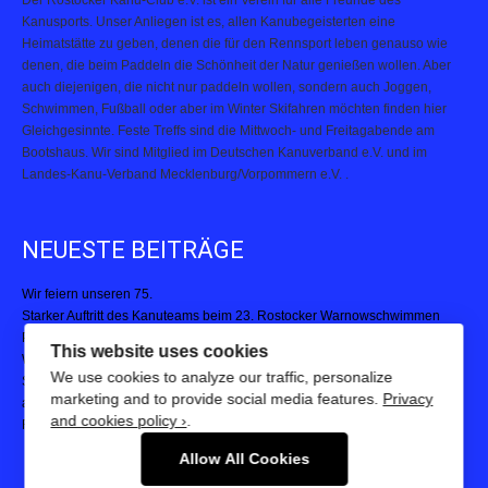
Kanusports. Unser Anliegen ist es, allen Kanubegeisterten eine
Heimatstätte zu geben, denen die für den Rennsport leben genauso wie
denen, die beim Paddeln die Schönheit der Natur genießen wollen. Aber
auch diejenigen, die nicht nur paddeln wollen, sondern auch Joggen,
Schwimmen, Fußball oder aber im Winter Skifahren möchten finden hier
Gleichgesinnte. Feste Treffs sind die Mittwoch- und Freitagabende am
Bootshaus. Wir sind Mitglied im Deutschen Kanuverband e.V. und im
Landes-Kanu-Verband Mecklenburg/Vorpommern e.V. .
NEUESTE BEITRÄGE
Wir feiern unseren 75.
Starker Auftritt des Kanuteams beim 23. Rostocker Warnowschwimmen
Paddelpower, Teamgeist und Pokale: Kanuteam Rostock begeistert beim
Warnemünder Drachenbootfestival
This website uses cookies
Starke Leistungen bei der 23. Hella Marathon Nacht – Kanuteam Rostock
We use cookies to analyze our traffic, personalize
auf und neben der Strecke aktiv
marketing and to provide social media features.
Privacy
Rostocker Kanupolo-Turnier 2025
and cookies policy ›
.
Allow All Cookies