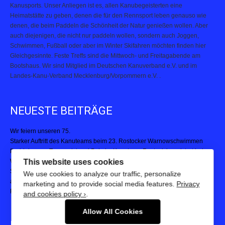
Heimatstätte zu geben, denen die für den Rennsport leben genauso wie
denen, die beim Paddeln die Schönheit der Natur genießen wollen. Aber
auch diejenigen, die nicht nur paddeln wollen, sondern auch Joggen,
Schwimmen, Fußball oder aber im Winter Skifahren möchten finden hier
Gleichgesinnte. Feste Treffs sind die Mittwoch- und Freitagabende am
Bootshaus. Wir sind Mitglied im Deutschen Kanuverband e.V. und im
Landes-Kanu-Verband Mecklenburg/Vorpommern e.V. .
NEUESTE BEITRÄGE
Wir feiern unseren 75.
Starker Auftritt des Kanuteams beim 23. Rostocker Warnowschwimmen
Paddelpower, Teamgeist und Pokale: Kanuteam Rostock begeistert beim
Warnemünder Drachenbootfestival
This website uses cookies
Starke Leistungen bei der 23. Hella Marathon Nacht – Kanuteam Rostock
We use cookies to analyze our traffic, personalize
auf und neben der Strecke aktiv
marketing and to provide social media features.
Privacy
Rostocker Kanupolo-Turnier 2025
and cookies policy ›
.
Allow All Cookies
ROSTOCKER KANU-CLUB