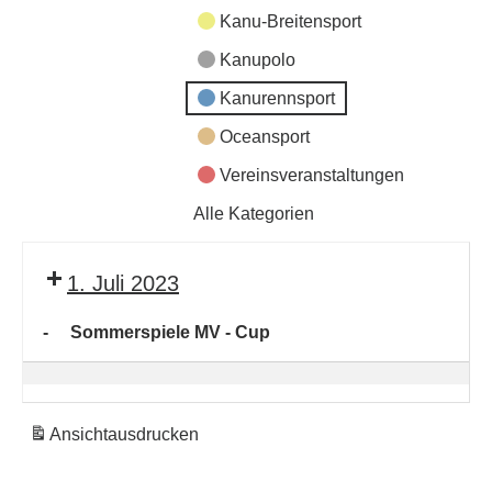
Kanu-Breitensport
Kanupolo
Kanurennsport
Oceansport
Vereinsveranstaltungen
Alle Kategorien
1. Juli 2023
-
Sommerspiele MV - Cup
Sommerspiele
MV
-
Ansicht
ausdrucken
Cup
Eintragen
Export