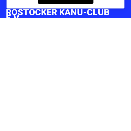
ROSTOCKER KANU-CLUB
E.V.
18055 Rostock - Mühlendamm 35 b
Phone:
+493814907640
E-mail:
info@rostocker-kanu-club.de
Website:
https://www.rostocker-kanu-club.de
Copyright 09/2022 by Rostocker Kanu-Club e.V.
All rights reserved.