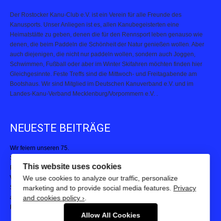
Der Rostocker Kanu-Club e.V. ist ein Verein für alle Freunde des
Kanusports. Unser Anliegen ist es, allen Kanubegeisterten eine
Heimatstätte zu geben, denen die für den Rennsport leben genauso wie
denen, die beim Paddeln die Schönheit der Natur genießen wollen. Aber
auch diejenigen, die nicht nur paddeln wollen, sondern auch Joggen,
Schwimmen, Fußball oder aber im Winter Skifahren möchten finden hier
Gleichgesinnte. Feste Treffs sind die Mittwoch- und Freitagabende am
Bootshaus. Wir sind Mitglied im Deutschen Kanuverband e.V. und im
Landes-Kanu-Verband Mecklenburg/Vorpommern e.V. .
NEUESTE BEITRÄGE
Wir feiern unseren 75.
Starker Auftritt des Kanuteams beim 23. Rostocker Warnowschwimmen
Paddelpower, Teamgeist und Pokale: Kanuteam Rostock begeistert beim
This website uses cookies
Warnemünder Drachenbootfestival
We use cookies to analyze our traffic, personalize
Starke Leistungen bei der 23. Hella Marathon Nacht – Kanuteam Rostock
marketing and to provide social media features.
Privacy
auf und neben der Strecke aktiv
and cookies policy ›
.
Rostocker Kanupolo-Turnier 2025
Allow All Cookies