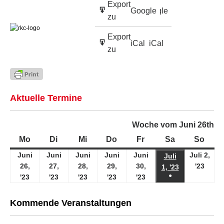
Google
Google
in
zu
Abonnieren
Export
iCal
iCal
in
zu
Aktuelle Termine
Woche vom Juni 26th
Mo
Montag
Di
Dienstag
Mi
Mittwoch
Do
Donnerstag
Fr
Freitag
Sa
Samstag
So
Sonn
Juni
Juni
Juni
Juni
Juni
Juli 2,
Juli
26,
27,
28,
29,
30,
'23
2.
1, '23
1.
●
'23
26.
'23
27.
'23
28.
'23
29.
'23
30.
Juli
Juli
(1
Juni
Juni
Juni
Juni
Juni
2023
2023
Veranstaltung)
2023
2023
2023
2023
2023
Kommende Veranstaltungen
1. August 2026
– Hella Marathonnacht