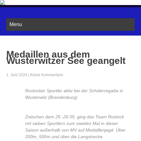
ROSTOCKER KANU CLUB
Lese mehr ... »
Menu
Medaillen aus dem
Wusterwitzer See geangelt
1. Juni 2024
|
Keine Kommentare
Rostocker Sportler aktiv bei der Schülerregatta in
Wusterwitz (Brandenburg)
Zwischen dem 25.-26.05. ging das Team Rostock
mit sieben Sportlern zum zweiten Mal in dieser
Saison außerhalb von MV auf Medaillenjagd. Über
200m, 500m und über die Langstrecke