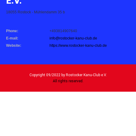
E.V.
18055 Rostock - Mühlendamm 35 b
Phone:
+493814907640
E-mail:
info@rostocker-kanu-club.de
Website:
https://www.rostocker-kanu-club.de
Copyright 09/2022 by Rostocker Kanu-Club e.V.
All rights reserved.