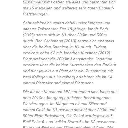
(2000m/4000m) gaben sie alles und belohnten sich
mit 15 Medaillen und weiteren sehr guten Endlauf-
Platzierungen.
Sehr erfolgreich waren dabei unser jüngster und
ältester Teilnehmer. Der 18-jährige Jannis Both
(2005) setzte sich im K1 über 200m und 500m
durch. Ben Grohmann (2013) setzte sich ebenfalls
über die beiden Strecken im K1 durch. Zudem
erreichte er im K2 mit Jonathan Künstner (2012)
Platz drei über die 2000m-Langstrecke. Jonathan
erreichte über die beiden Kurzstrecken den Endlauf
und fuhr jeweils auf Platz acht ein. Zusammen mit
zwei Kollegen aus Havelberg erreichten sie im K4
einmal Platz vier und einmal Platz acht.
Die für das Kanuteam MV startenden vier Jungs aus
dem 2010er Jahrgang erreichten hervorragende
Platzierungen. Im K4 gab es einmal Silber und
einmal Gold. Im K1 gewann sowohl über 200m und
500m Fiete Erdelkamp, Ole Zekai wurde jeweils 3.,
Emil Peitz 4. und Veikko Sturm 5.. Im K2 gewannen
Fiete und Emil einmal Silber und einmal Gold, Ole