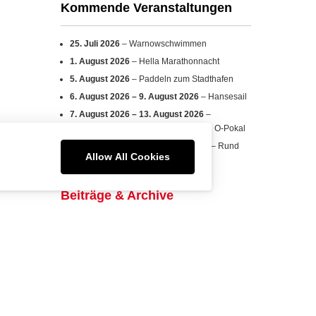
1. August 2026
– Hella Marathonnacht
5. August 2026
– Paddeln zum Stadthafen
6. August 2026
–
9. August 2026
– Hansesail
7. August 2026
–
13. August 2026
–
Sommercamp Nachwuchs Ausscheid O-Pokal
14. August 2026
–
16. August 2026
– Rund
um Poel
Beiträge & Archive
Allow All Cookies
Wir feiern unseren 75.
14. März 2026
Starker Auftritt des Kanuteams beim 23.
Rostocker Warnowschwimmen
6. August 2025
Paddelpower, Teamgeist und Pokale:
Kanuteam Rostock begeistert beim
Warnemünder Drachenbootfestival
6. August
2025
Starke Leistungen bei der 23. Hella Marathon
Nacht – Kanuteam Rostock auf und neben der
Strecke aktiv
6. August 2025