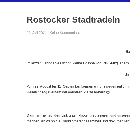
16. Juli 2021
|
Keine Kommentare
Ha
im letzten Jahr gab es schon kleine Gruppe von
RKC-Mitgliedern
Jet
Vom
22. August bis 11. September können wir uns gegenseitig m
vielleicht sogar einem der vorderen Plätze nähern 😉
Dann schnell auf den Link unten klicken, registrieren und unse
machen, ab wann die Radkilometer gesammelt und dokumentier
https://www.stadtradeln.de
Vorfreude aufs Treten ab jetzt
Categories:
Presse & News