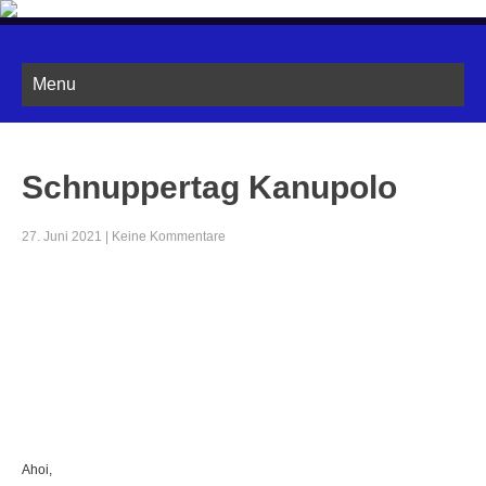
ROSTOCKER KANU CLUB
Lese mehr ... »
Menu
Schnuppertag Kanupolo
27. Juni 2021
|
Keine Kommentare
Ahoi,