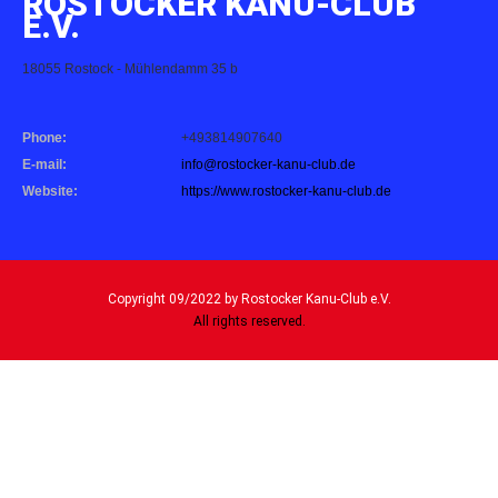
ROSTOCKER KANU-CLUB
E.V.
18055 Rostock - Mühlendamm 35 b
Phone:
+493814907640
E-mail:
info@rostocker-kanu-club.de
Website:
https://www.rostocker-kanu-club.de
Copyright 09/2022 by Rostocker Kanu-Club e.V.
All rights reserved.