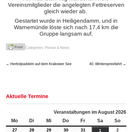
Vereinsmitglieder die angelegten Fettreserven
gleich wieder ab.
Gestartet wurde in Heiligendamm, und in
Warnemünde löste sich nach 17,4 km die
Gruppe langsam auf.
Categories:
Presse & News
Post
←
Herbstpaddeln auf dem Krakower See
40. Winterspreefahrt
→
navigation
Aktuelle Termine
Veranstaltungen im August 2026
Mo
Montag
Di
Dienstag
Mi
Mittwoch
Do
Donnerstag
Fr
Freitag
Sa
Samstag
So
Sonn
27
27.
28
28.
29
29.
30
30.
31
31.
2
2.
1
1.