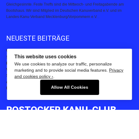
Gleichgesinnte. Feste Treffs sind die Mittwoch- und Freitagabende am
Bootshaus. Wir sind Mitglied im Deutschen Kanuverband e.V. und im
Landes-Kanu-Verband Mecklenburg/Vorpommern e.V. .
NEUESTE BEITRÄGE
Wir feiern unseren 75.
Starker Auftritt des Kanuteams beim 23. Rostocker Warnowschwimmen
This website uses cookies
Paddelpower, Teamgeist und Pokale: Kanuteam Rostock begeistert beim
We use cookies to analyze our traffic, personalize
Warnemünder Drachenbootfestival
marketing and to provide social media features.
Privacy
Starke Leistungen bei der 23. Hella Marathon Nacht – Kanuteam Rostock
and cookies policy ›
.
auf und neben der Strecke aktiv
Rostocker Kanupolo-Turnier 2025
Allow All Cookies
ROSTOCKER KANU-CLUB
E.V.
18055 Rostock - Mühlendamm 35 b