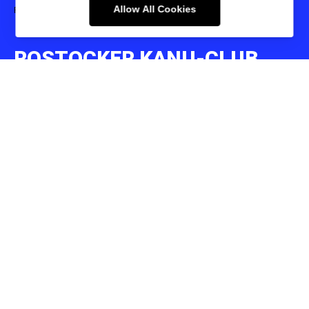
Rostocker Kanupolo-Turnier 2025
Allow All Cookies
ROSTOCKER KANU-CLUB
E.V.
18055 Rostock - Mühlendamm 35 b
Phone:
+493814907640
E-mail:
info@rostocker-kanu-club.de
Website:
https://www.rostocker-kanu-club.de
Copyright 09/2022 by Rostocker Kanu-Club e.V.
All rights reserved.