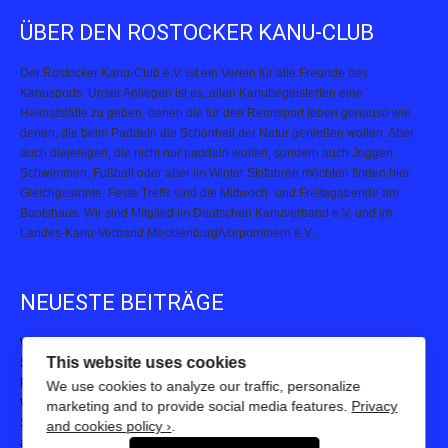
ÜBER DEN ROSTOCKER KANU-CLUB
Der Rostocker Kanu-Club e.V. ist ein Verein für alle Freunde des
Kanusports. Unser Anliegen ist es, allen Kanubegeisterten eine
Heimatstätte zu geben, denen die für den Rennsport leben genauso wie
denen, die beim Paddeln die Schönheit der Natur genießen wollen. Aber
auch diejenigen, die nicht nur paddeln wollen, sondern auch Joggen,
Schwimmen, Fußball oder aber im Winter Skifahren möchten finden hier
Gleichgesinnte. Feste Treffs sind die Mittwoch- und Freitagabende am
Bootshaus. Wir sind Mitglied im Deutschen Kanuverband e.V. und im
Landes-Kanu-Verband Mecklenburg/Vorpommern e.V. .
NEUESTE BEITRÄGE
Wir feiern unseren 75.
Starker Auftritt des Kanuteams beim 23. Rostocker Warnowschwimmen
This website uses cookies
Paddelpower, Teamgeist und Pokale: Kanuteam Rostock begeistert beim
We use cookies to analyze our traffic, personalize
Warnemünder Drachenbootfestival
marketing and to provide social media features.
Privacy
Starke Leistungen bei der 23. Hella Marathon Nacht – Kanuteam Rostock
and cookies policy ›
.
auf und neben der Strecke aktiv