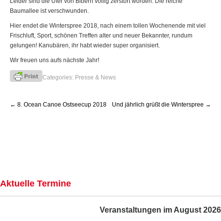
Leider sind die Ufer von Bibern völlig zerstört worden. Die reiche
Baumallee ist verschwunden.
Hier endet die Winterspree 2018, nach einem tollen Wochenende mit viel
Frischluft, Sport, schönen Treffen alter und neuer Bekannter, rundum
gelungen! Kanubären, ihr habt wieder super organisiert.
Wir freuen uns aufs nächste Jahr!
Categories:
Presse & News
Post
←
8. Ocean Canoe Ostseecup 2018
Und jährlich grüßt die Winterspree
→
navigation
Aktuelle Termine
Veranstaltungen im August 2026