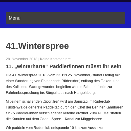
Menu
41.Winterspree
28. November 2018
|
Keine Kommentare
11. „winterharte“ Paddler/innen müsst ihr sein
Die 41. Winterspree 2018 (vom 23. Bis 25. November) startet Freitag mit
einer Wanderung von Erkner nach Rüdersdorf, entlang des Flaken- und
des Kalksees. Warmgewandert begleiten wir die Fahrtenleiterin zur
Fahrtenbesprechung ins Bürgerhaus nach Hangelsberg.
Mit einem schallenden „Sport frei“ wird am Samstag im Ruderclub
Fürstenwalde der erste Paddeltag durch den Chef der Berliner Kanubären
für 75 Paddler/innen verschiedener Vereine eröffnet. Zum 41. Mal starten
die Kanuten auf dem Oder – Spree – Kanal zur Müggelspree.
Wir paddeln vom Ruderclub entspannte 10 km zum Aussetzort